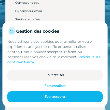
Osmoseur d'eau
Dynamiseur d'eau
Stérilisateur d'eau
Fontaine à eau
Gestion des cookies
Nous utilisons des cookies pour améliorer votre
Ressources
expérience, analyser le trafic et personnaliser le
contenu. Vous pouvez accepter, refuser ou
Qui sommes-nous
personnaliser vos choix à tout moment.
Politique de
confidentialité
Blog
Avis clients
Tout refuser
Essentiels
Parainage
Nécessaires au fonctionnement du site
Personnaliser
Analytiques
Tout accepter
Mesure d'audience et statistiques
Marketing