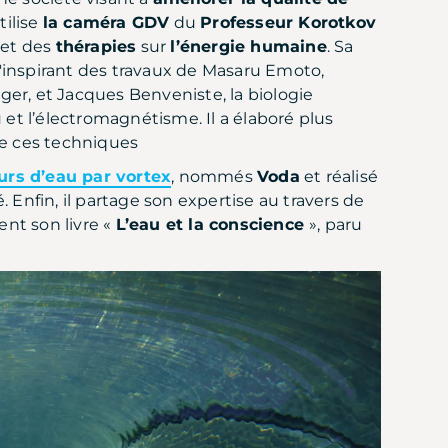
tilise
la caméra GDV
du
Professeur Korotkov
et des
thérapies
sur
l’énergie humaine
. Sa
s'inspirant des travaux de Masaru Emoto,
er, et Jacques Benveniste, la biologie
 et l’électromagnétisme. Il a élaboré plus
de ces techniques
rs d’eau par vortex
, nommés
Voda
et réalisé
 Enfin, il partage son expertise au travers de
nt son livre «
L’eau et la conscience
», paru