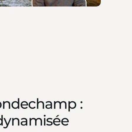
Londechamp :
 dynamisée