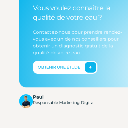
Vous voulez connaitre la
qualité de votre eau ?
Contactez-nous pour prendre rendez-
vous avec un de nos conseillers pour
obtenir un diagnostic gratuit de la
qualité de votre eau
OBTENIR UNE ÉTUDE
Paul
Responsable Marketing Digital