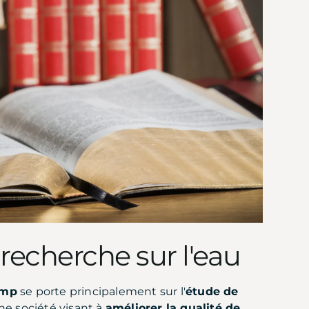
 recherche sur l'eau
amp
se porte principalement sur l'
étude de
une société visant à
améliorer la qualité de