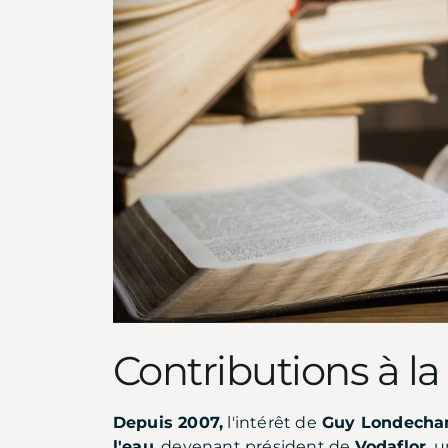
Contributions à la
Depuis 2007,
l'intérêt de
Guy Londech
l'eau
, devenant président de
Vodaflor
, 