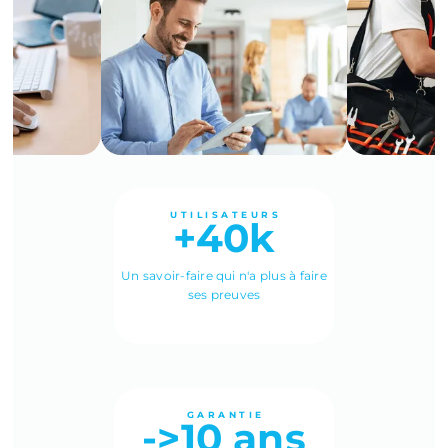
UTILISATEURS
+40k
Un savoir-faire qui n'a plus à faire
ses preuves
GARANTIE
->10 ans