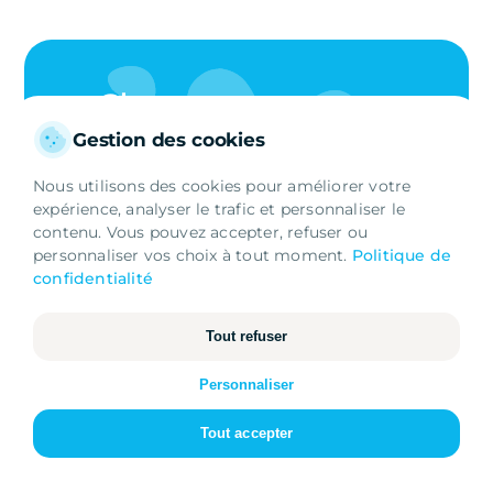
Changer votre eau,
c'est changer votre
Gestion des cookies
quotidien.
Nous utilisons des cookies pour améliorer votre
expérience, analyser le trafic et personnaliser le
contenu. Vous pouvez accepter, refuser ou
personnaliser vos choix à tout moment.
Politique de
Optez pour une eau sans calcaire et
confidentialité
sans polluants.
Tout refuser
Essentiels
Nécessaires au fonctionnement du site
OBTENIR UNE ÉTUDE
Personnaliser
Analytiques
Tout accepter
Mesure d'audience et statistiques
Marketing