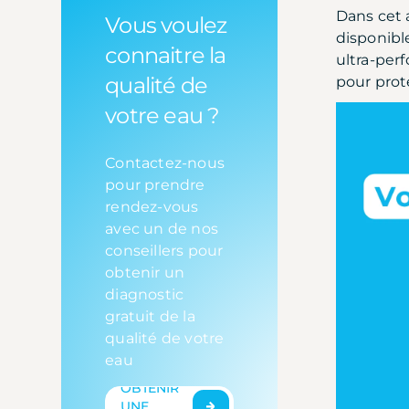
Dans cet 
Vous voulez
disponibl
connaitre la
ultra-per
qualité de
pour prot
votre eau ?
Contactez-nous
pour prendre
rendez-vous
avec un de nos
conseillers pour
obtenir un
diagnostic
gratuit de la
qualité de votre
eau
OBTENIR
UNE