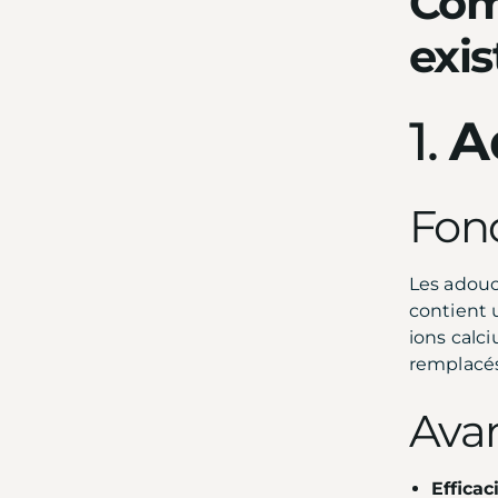
Com
exis
1.
A
Fon
Les adouc
contient 
ions calc
remplacés
Avan
Efficaci