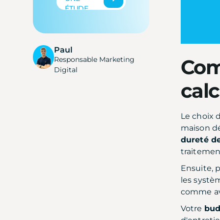
ÉTUDE
Paul
Responsable Marketing
Com
Digital
calc
Le choix
maison dép
dureté d
traitemen
Ensuite, 
les systè
comme ave
Votre
bud