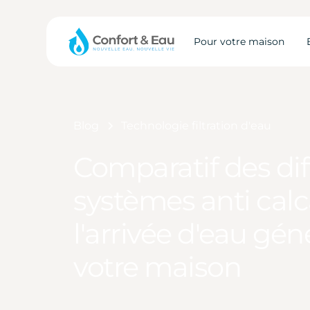
Pour votre maison
Blog
Technologie filtration d'eau
Comparatif des dif
systèmes anti calc
l'arrivée d'eau gén
votre maison