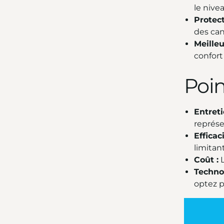
le nive
Protec
des can
Meilleu
confort
Poin
Entreti
représe
Efficaci
limitan
Coût :
L
Techno
optez p