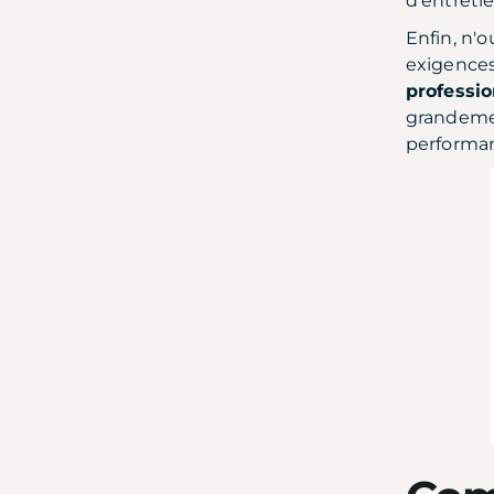
d'entretie
Enfin, n'
exigences
professi
grandemen
performanc