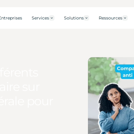
Entreprises
Services
Solutions
Ressources
férents
aire sur
érale pour