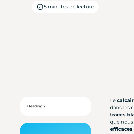
8 minutes de lecture
Le
calcai
Heading 2
dans les c
traces b
que nous
efficaces