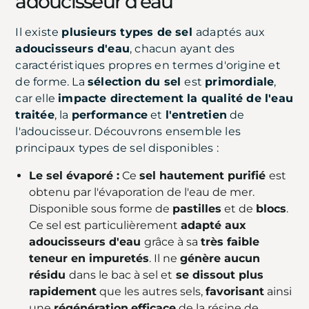
adoucisseur d'eau
Il existe
plusieurs types de sel
adaptés aux
adoucisseurs d'eau
, chacun ayant des
caractéristiques propres en termes d'origine et
de forme. La
sélection du sel
est
primordiale
,
car elle
impacte directement la qualité de l'eau
traitée
, la
performance
et
l'entretien
de
l'adoucisseur. Découvrons ensemble les
principaux types de sel disponibles :
Le sel évaporé :
Ce
sel hautement purifié
est
obtenu par l'évaporation de l'eau de mer.
Disponible sous forme de
pastilles
et de
blocs
.
Ce sel est particulièrement
adapté aux
adoucisseurs d'eau
grâce à sa
très faible
teneur en impuretés
. Il ne
génère aucun
résidu
dans le bac à sel et
se dissout plus
rapidement
que les autres sels,
favorisant
ainsi
une
régénération
efficace
de la résine de