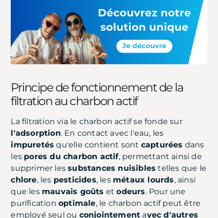
Principe de fonctionnement de la
filtration au charbon actif
La filtration via le charbon actif se fonde sur
l'adsorption
. En contact avec l'eau, les
impuretés
qu'elle contient sont
capturées
dans
les
pores du charbon actif
, permettant ainsi de
supprimer les
substances nuisibles
telles que le
chlore
, les
pesticides
, les
métaux lourds
, ainsi
que les
mauvais goûts
et
odeurs
. Pour une
purification
optimale
, le charbon actif peut être
employé seul ou
conjointement
a
vec d'autres